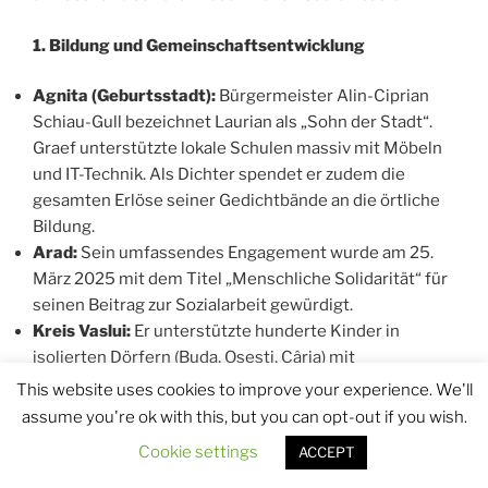
1. Bildung und Gemeinschaftsentwicklung
Agnita (Geburtsstadt):
Bürgermeister Alin-Ciprian
Schiau-Gull bezeichnet Laurian als „Sohn der Stadt“.
Graef unterstützte lokale Schulen massiv mit Möbeln
und IT-Technik. Als Dichter spendet er zudem die
gesamten Erlöse seiner Gedichtbände an die örtliche
Bildung.
Arad:
Sein umfassendes Engagement wurde am 25.
März 2025 mit dem Titel „Menschliche Solidarität“ für
seinen Beitrag zur Sozialarbeit gewürdigt.
Kreis Vaslui:
Er unterstützte hunderte Kinder in
isolierten Dörfern (Buda, Oșești, Cârja) mit
Schulmaterialien und half den Opfern der
This website uses cookies to improve your experience. We'll
Überschwemmungen von 2024. Hierfür erhielt er das
assume you're ok with this, but you can opt-out if you wish.
Ehrendiplom des Vereins „Solidar“.
Cookie settings
ACCEPT
Lipova & Temeswar:
Er half bei der Ausstattung des