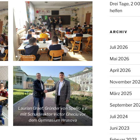
Drei Tage, 2 00
helfen
ARCHIV
Juli 2026
Mai 2026
April 2026
November 20
März 2025
September 20
Laurian Graef, Gründer von SpeRo e.V.
mit Schuldirektor Victor Gheciu vor
Juli 2024
dem Gymnasium Hrusova
Juni 2023
Februar 2023