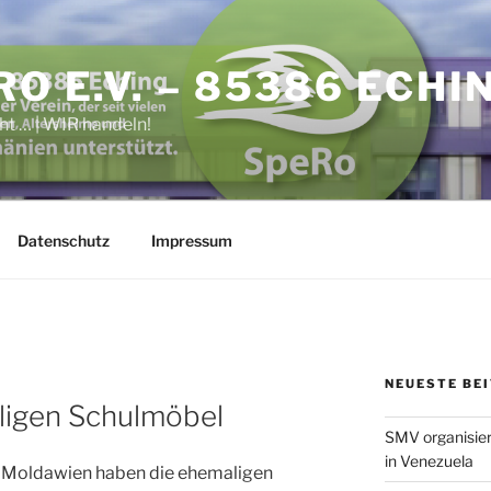
O E.V. – 85386 ECHI
ht … | WIR handeln!
Datenschutz
Impressum
NEUESTE BE
ligen Schulmöbel
SMV organisier
in Venezuela
n Moldawien haben die ehemaligen