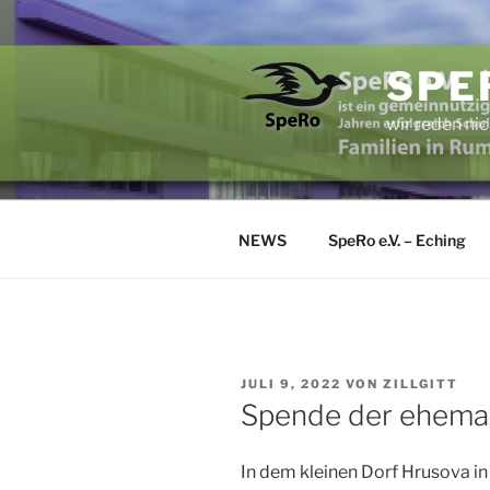
Zum
Inhalt
springen
SPER
wir reden nic
NEWS
SpeRo e.V. – Eching
VERÖFFENTLICHT
JULI 9, 2022
VON
ZILLGITT
AM
Spende der ehema
In dem kleinen Dorf Hrusova i