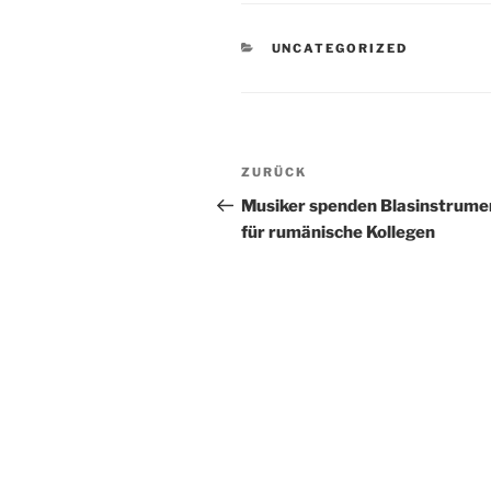
KATEGORIEN
UNCATEGORIZED
Beitragsnavigation
Vorheriger
ZURÜCK
Beitrag
Musiker spenden Blasinstrume
für rumänische Kollegen