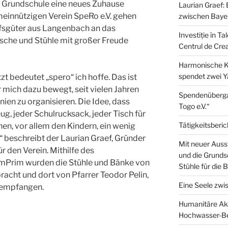
Grundschule eine neues Zuhause
Laurian Graef: 
einnützigen Verein SpeRo e.V. gehen
zwischen Bayer
fsgüter aus Langenbach an das
Investiție în T
sche und Stühle mit großer Freude
Centrul de Crea
Harmonische Klä
spendet zwei 
t bedeutet „spero“ ich hoffe. Das ist
mich dazu bewegt, seit vielen Jahren
Spendenüberga
ien zu organisieren. Die Idee, dass
Togo e.V.“
eug, jeder Schulrucksack, jeder Tisch für
Tätigkeitsberic
n, vor allem den Kindern, ein wenig
“ beschreibt der Laurian Graef, Gründer
Mit neuer Ausst
 den Verein. Mithilfe des
und die Grunds
mPrim wurden die Stühle und Bänke von
Stühle für die 
cht und dort von Pfarrer Teodor Pelin,
Eine Seele zwi
 empfangen.
Humanitäre Akt
Hochwasser-Be