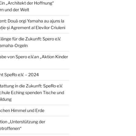
Ein „Architekt der Hoffnung“
n und der Welt
alent: Două orgi Yamaha au ajuns la
ție și Agrement al Elevilor Criuleni
nge für die Zukunft: Spero e.V.
Yamaha-Orgeln
be von Spero e.V.an „Aktion Kinder
ht SpeRo e.V. – 2024
attung in die Zukunft: SpeRo e.V.
chule Eching spenden Tische und
Bildung
schen Himmel und Erde
ion „Unterstützung der
troffenen“