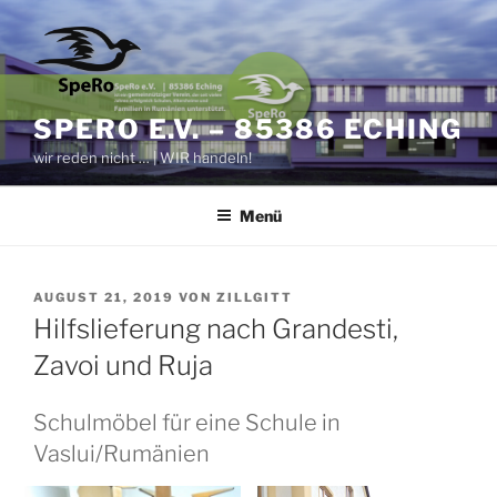
Zum
Inhalt
springen
SPERO E.V. – 85386 ECHING
wir reden nicht … | WIR handeln!
Menü
VERÖFFENTLICHT
AUGUST 21, 2019
VON
ZILLGITT
AM
Hilfslieferung nach Grandesti,
Zavoi und Ruja
Schulmöbel für eine Schule in
Vaslui/Rumänien