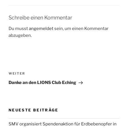
Schreibe einen Kommentar
Du musst
angemeldet
sein, um einen Kommentar
abzugeben.
Beitragsnavigation
Nächster
WEITER
Beitrag
Danke an den LIONS Club Eching
NEUESTE BEITRÄGE
SMV organisiert Spendenaktion für Erdbebenopfer in